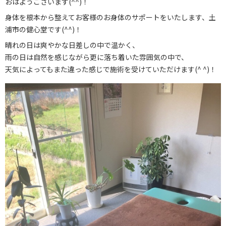
おはようございます(^^)！
お知らせ
身体を根本から整えてお客様のお身体のサポートをいたします、土
浦市の健心堂です(^^)！
ブログ
晴れの日は爽やかな日差しの中で温かく、
お問い合わせ
雨の日は自然を感じながら更に落ち着いた雰囲気の中で、
天気によってもまた違った感じで施術を受けていただけます(^ ^)！
029-886-8602