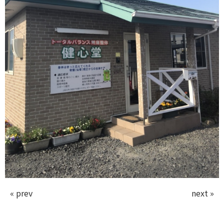
« prev
next »