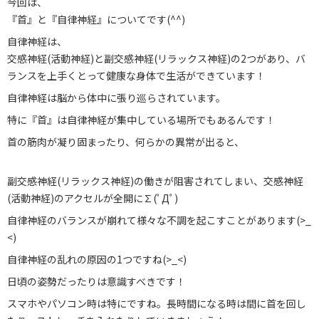
今回は、
お知らせ
『首』と『自律神経』についてです(^^)
ブログ
自律神経は、
交感神経(活動神経)と副交感神経(リラックス神経)の2つがあり、バ
お問い合わせ
ランスを上手くとって健康な身体で生活ができています！
自律神経は脳から体中に張り巡らされています。
029-886-8602
特に『首』は自律神経が集中している場所でもあるんです！
首の筋肉が凝り固まったり、何らかの異常が出ると、
副交感神経(リラックス神経)の働きが阻害されてしまい、交感神経
(活動神経)のアクセルが全開に∑(ﾟДﾟ)
自律神経のバランスが崩れて様々な不調を起こすことがあります(>_
<)
自律神経の乱れの原因の1つですね(>_<)
日頃の姿勢だったりは意識すべきです！
スマホやパソコン時は特にですね。長時間になる時は間に首を回し