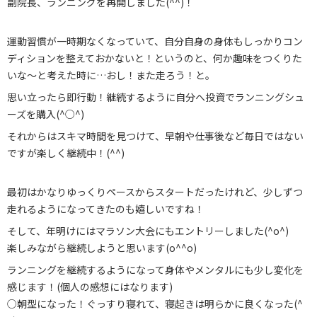
副院長、ランニングを再開しました(^^)！
お知らせ
運動習慣が一時期なくなっていて、自分自身の身体もしっかりコン
ブログ
ディションを整えておかないと！というのと、何か趣味をつくりた
いな〜と考えた時に…おし！また走ろう！と。
お問い合わせ
思い立ったら即行動！継続するように自分へ投資でランニングシュ
029-886-8602
ーズを購入(^○^)
それからはスキマ時間を見つけて、早朝や仕事後など毎日ではない
ですが楽しく継続中！(^^)
最初はかなりゆっくりペースからスタートだったけれど、少しずつ
走れるようになってきたのも嬉しいですね！
そして、年明けにはマラソン大会にもエントリーしました(^o^)
楽しみながら継続しようと思います(o^^o)
ランニングを継続するようになって身体やメンタルにも少し変化を
感じます！(個人の感想にはなります)
○朝型になった！ぐっすり寝れて、寝起きは明らかに良くなった(^