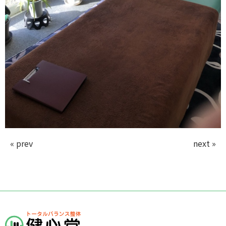
« prev
next »