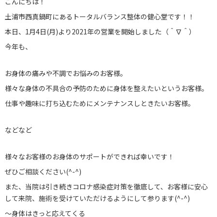
こんにちは！
土浦市西真鍋町にあるトータルバランス整体の健心堂です！！
店舗案内
本日、1月4日(月)より2021年の営業を開始しました（＾∇＾）
お知らせ
今年も、
ブログ
お身体の痛みや不調でお悩みのお客様。
お問い合わせ
様々な身体の不具合の予防のために身体を整えたいというお客様。
仕事や趣味に打ち込むためにメンテナンスしときたいお客様。
029-886-8602
などなど
様々なお客様のお身体のサポートができれば幸いです！
ぜひご相談ください(^-^)
また、当院は引き続きコロナ感染症対策を徹底して、お客様に安心
して来院、施術を受けていただけるようにして参ります(^-^)
〜身体はきっと応えてくる