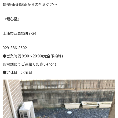
骨盤(仙骨)矯正からの全身ケア〜
『健心堂』
土浦市西真鍋町7-24
029-886-8602
●営業時間 9:30〜20:00(完全予約制)
お電話にてご連絡ください(^o^)
●定休日 水曜日