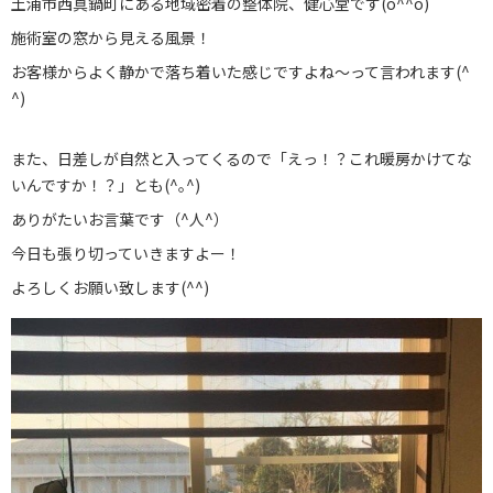
土浦市西真鍋町にある地域密着の整体院、健心堂です(o^^o)
ブログ
施術室の窓から見える風景！
お客様からよく静かで落ち着いた感じですよね〜って言われます(^
お問い合わせ
^)
029-886-8602
また、日差しが自然と入ってくるので「えっ！？これ暖房かけてな
いんですか！？」とも(^｡^)
ありがたいお言葉です（^人^）
今日も張り切っていきますよー！
よろしくお願い致します(^^)