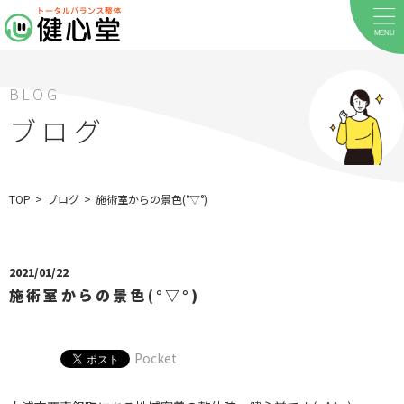
MENU
BLOG
ブログ
ホーム
TOP
>
ブログ
>
施術室からの景色(°▽°)
当院について
料金メニュー
2021/01/22
施術室からの景色(°▽°)
お客様の声
店舗案内
Pocket
お知らせ