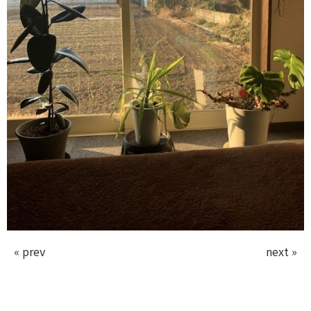
« prev
next »