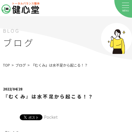
MENU
BLOG
ブログ
ホーム
TOP
>
ブログ
>
『むくみ』は水不足から起こる！？
当院について
料金メニュー
2022/04/28
『むくみ』は水不足から起こる！？
お客様の声
店舗案内
Pocket
お知らせ