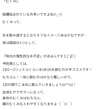
『むくみ』
ブログ
結構悩まれている方多いですよね(>_<)
お問い合わせ
むくみって、
029-886-8602
水を飲み過ぎるとなりそうなイメージあるかもですが…
実は原因の1つとして、
『体内の慢性的な水不足』があるんです∑(ﾟДﾟ)
予防策としては、
1日1〜2リットルくらい水(水分)を飲むのがオススメです！
もちろん！一気に飲むのはかなり難しいので、
1日の間でこまめに飲んでいきましょう(o^^o)！
血液もサラサラ〜になって、
身体のむくみはもちろん、
腸のむくみもとれやすくなりますよ（＾Ｏ＾）