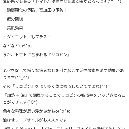
夏野菜でもある『トマト』は様々な健康効果があるんです(*^_^*)
店舗案内
・動脈硬化の予防、高血圧の予防！
お知らせ
・疲労回復！
・美肌効果！
ブログ
・ダイエットにもプラス！
お問い合わせ
などなど(o^^o)
また、トマトに含まれる『リコピン』
029-886-8602
老化を促して様々な病気などを引き起こす活性酸素を消す効果があ
ります(*^_^*)
その『リコピン』をより多く体に吸収したいですよね(^^)！
『加熱 ＋ 油』で調理することでリコピンの吸収率をアップさせるこ
とができます(^O^)
色々な料理が思い浮かぶかもo(^o^)o
油はオリーブオイルがおススメです！
加熱するだけ や トマトジュースにオリーブオイルを混ぜて飲む とい