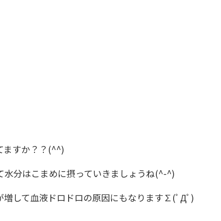
店舗案内
お知らせ
ブログ
お問い合わせ
029-886-8602
すか？？(^^)
水分はこまめに摂っていきましょうね(^-^)
増して血液ドロドロの原因にもなります∑(ﾟДﾟ)