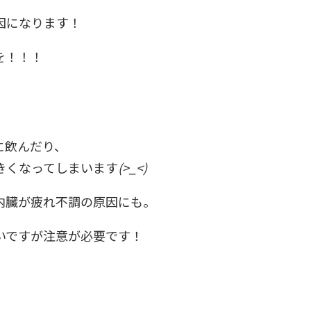
因になります！
を！！！
に飲んだり、
きくなってしまいます
(>_<)
内臓が疲れ不調の原因にも。
いですが注意が必要です！