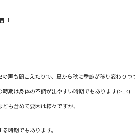
店舗案内
目！
お知らせ
ブログ
お問い合わせ
029-886-8602
の声も聞こえたりで、夏から秋に季節が移り変わりつつあ
時期は身体の不調が出やすい時期でもあります(>_<)
なども含めて要因は様々ですが、
する時期でもあります。