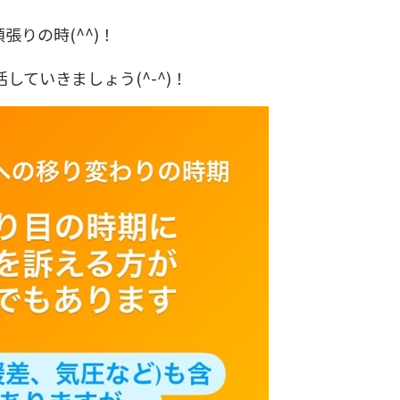
りの時(^^)！
ていきましょう(^-^)！