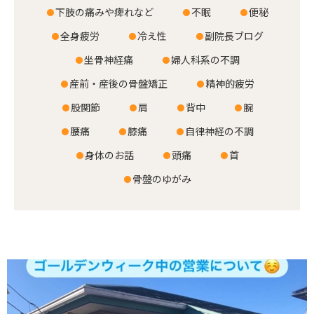
下肢の痛みや痺れなど
不眠
便秘
お客様の声
全身疲労
冷え性
副院長ブログ
店舗案内
坐骨神経痛
婦人科系の不調
産前・産後の骨盤矯正
精神的疲労
お知らせ
股関節
肩
背中
腕
ブログ
腰痛
膝痛
自律神経の不調
お問い合わせ
身体のお話
頭痛
首
骨盤のゆがみ
029-886-8602