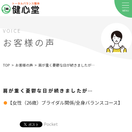
MENU
VOICE
お客様の声
ホーム
TOP
>
お客様の声
>
肩が重く憂鬱な日が続きましたが…
当院について
料金メニュー
肩が重く憂鬱な日が続きましたが…
お客様の声
【女性（26歳）ブライダル関係/全身バランスコース】
店舗案内
Pocket
お知らせ