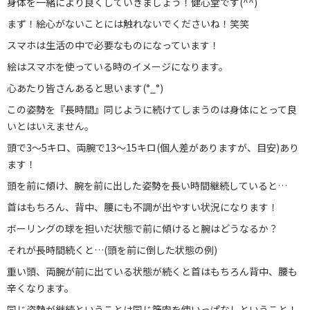
お知らせ
身体を一緒により良くしていきましょう！健心堂です(^^)
まず！絵心がないことには触れないでくださいね！笑笑
ブログ
スマホは生活の中で必要なものになっています！
お問い合わせ
絵はスマホを使っている時のイメージになります。
心あたり皆さんあると思います(°_°)
029-886-8602
この姿勢を『長時間』同じように続けてしまうのは身体にとって良
いとはいえません。
頭で3〜5キロ、両腕で13〜15キロ(個人差がありますが、目安)あり
ます！
頭を前に傾け、腕を前に出した姿勢を長い時間継続していると…
首はもちろん、背中、腰にも不調が出やすい状況になります！
ボーリングの球を担いだ状態で前に傾けると腕はどうなるか？
それが長時間続くと…(頭を前に倒した状態の例)
重い頭、両腕が前に出ている状態が続くと首はもちろん背中、腰も
辛くなります。
同じ姿勢が継続ということは同じ筋肉を使いっぱなしということ！