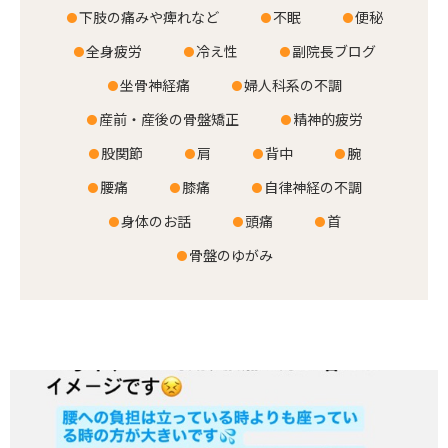
下肢の痛みや痺れなど
不眠
便秘
お客様の声
全身疲労
冷え性
副院長ブログ
店舗案内
坐骨神経痛
婦人科系の不調
産前・産後の骨盤矯正
精神的疲労
お知らせ
股関節
肩
背中
腕
ブログ
腰痛
膝痛
自律神経の不調
お問い合わせ
身体のお話
頭痛
首
骨盤のゆがみ
029-886-8602