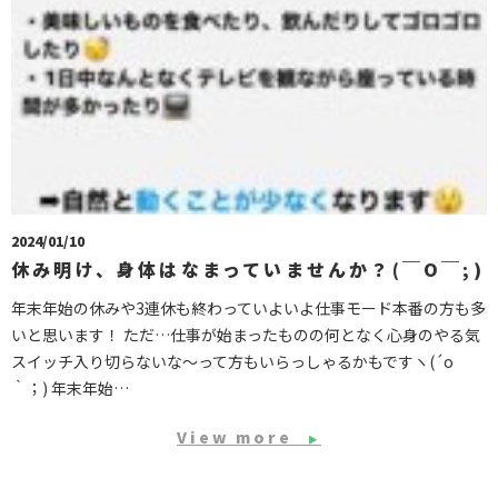
2024/01/10
休み明け、身体はなまっていませんか？(￣O￣;)
年末年始の休みや3連休も終わっていよいよ仕事モード本番の方も多
いと思います！ ただ…仕事が始まったものの何となく心身のやる気
スイッチ入り切らないな〜って方もいらっしゃるかもですヽ(´o
｀；) 年末年始…
View more
▶