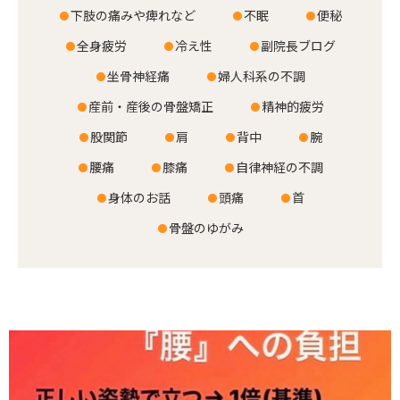
下肢の痛みや痺れなど
不眠
便秘
全身疲労
冷え性
副院長ブログ
ホーム
坐骨神経痛
婦人科系の不調
当院について
産前・産後の骨盤矯正
精神的疲労
料金メニュー
股関節
肩
背中
腕
腰痛
膝痛
自律神経の不調
お客様の声
身体のお話
頭痛
首
店舗案内
骨盤のゆがみ
お知らせ
ブログ
お問い合わせ
029-886-8602